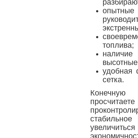
разбирают
опытные 
руковод
экстренны
своеврем
топлива;
наличие
высотные
удобная 
сетка.
Конечну
просчитает
проконтро
стабильное
увеличитьс
экономичност