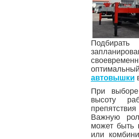
Подбират
запланиров
своевременн
оптималь
автовышки
в
При выборе
высоту ра
препятствия 
Важную рол
может быть к
или комбини